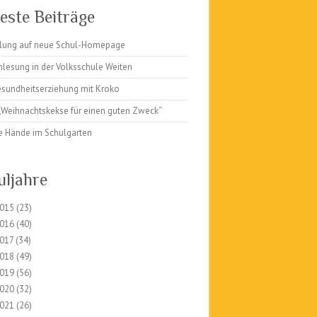
este Beiträge
lung auf neue Schul-Homepage
nlesung in der Volksschule Weiten
sundheitserziehung mit Kroko
 „Weihnachtskekse für einen guten Zweck“
ge Hände im Schulgarten
uljahre
015
(23)
016
(40)
017
(34)
018
(49)
019
(56)
020
(32)
021
(26)