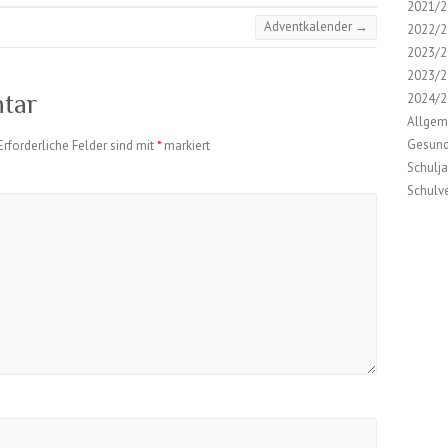
2021/2
Adventkalender
→
2022/2
2023/2
2023/2
tar
2024/2
Allgem
Gesund
Erforderliche Felder sind mit
*
markiert
Schulj
Schulv