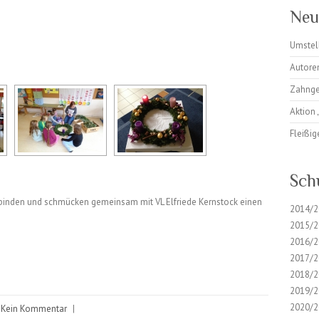
Neu
Umstel
Autore
Zahnge
Aktion
Fleißi
Sch
e binden und schmücken gemeinsam mit VL Elfriede Kernstock einen
2014/2
2015/2
2016/2
2017/2
2018/2
2019/2
2020/2
Kein Kommentar
|