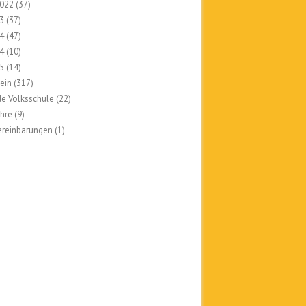
022
(37)
3
(37)
4
(47)
4
(10)
5
(14)
ein
(317)
e Volksschule
(22)
ahre
(9)
ereinbarungen
(1)